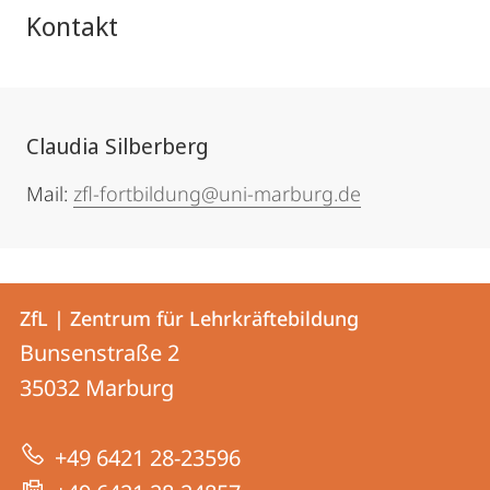
Kontakt
Claudia Silberberg
Mail:
zfl-fortbildung@uni-marburg.de
Kontakt
Kontaktinformationen
ZfL | Zentrum für Lehrkräftebildung
ZfL
und
Bunsenstraße 2
|
Informationen
35032
Marburg
Zentrum
zur
für
+49 6421 28-23596
Website
Lehrkräftebildung