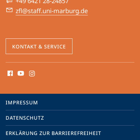
+49 6421 28-24857
zfl@staff.uni-marburg.de
KONTAKT & SERVICE
Social
Media
Kontakte
Service-
IMPRESSUM
Navigation
DATENSCHUTZ
ERKLÄRUNG ZUR BARRIEREFREIHEIT