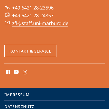
zur
für
+49 6421 28-23596
Website
Lehrkräftebildung
+49 6421 28-24857
zfl@staff.uni-marburg.de
KONTAKT & SERVICE
Social
Media
Kontakte
Service-
IMPRESSUM
Navigation
DATENSCHUTZ