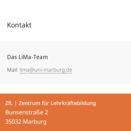
Kontakt
Das LiMa-Team
Mail:
lima@uni-marburg.de
Kontakt
Kontaktinformationen
ZfL | Zentrum für Lehrkräftebildung
ZfL
und
Bunsenstraße 2
|
Informationen
35032
Marburg
Zentrum