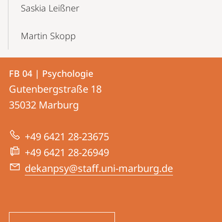
Saskia Leißner
Martin Skopp
Kontakt
Kontaktinformationen
FB 04 | Psychologie
FB
und
Gutenbergstraße 18
04
Informationen
35032
Marburg
|
zur
Psychologie
+49 6421 28-23675
Website
+49 6421 28-26949
dekanpsy@staff.uni-marburg.de