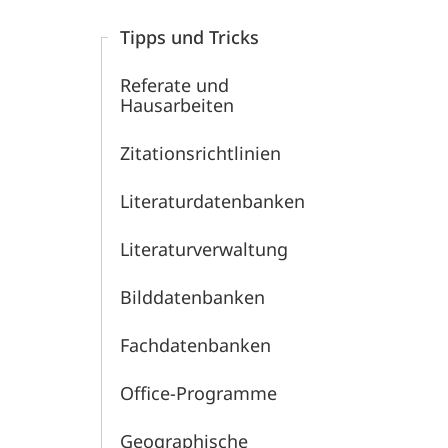
und
Tipps und Tricks
Archäologie
Referate und
Hausarbeiten
des
Zitationsrichtlinien
Mittelalters
Literaturdatenbanken
Literaturverwaltung
Bilddatenbanken
Fachdatenbanken
Office-Programme
Geographische