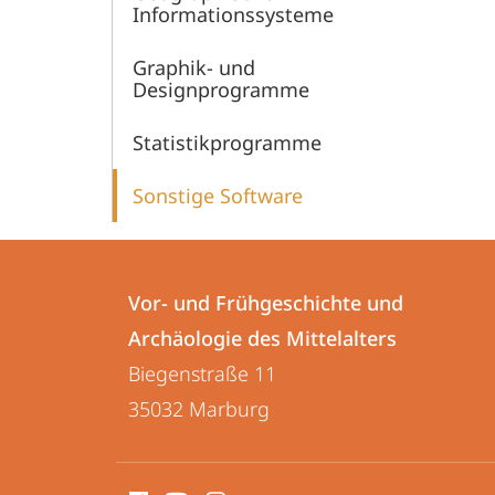
Informationssysteme
Graphik- und
Designprogramme
Statistikprogramme
Sonstige Software
Kontakt
Kontaktinformationen
und
Vor- und Frühgeschichte und
Vor-
Archäologie des Mittelalters
Informationen
und
Biegenstraße 11
zur
Frühgeschichte
35032
Marburg
und
Website
Archäologie
Social