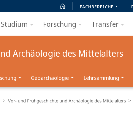
FACHBEREICHE
Studium
Forschung
Transfer
nd Archäologie des Mittelalters
schung
Geoarchäologie
Lehrsammlung
n
Vor- und Frühgeschichte und Archäologie des Mittelalters
t