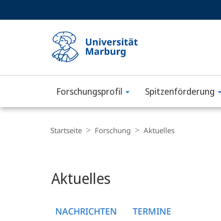
Service-
HIGH-CONTRAST VERSION
SUCHE UND SUCHERGEBNIS
Navigation
Haupt-
Navigation
Forschungs­profil
Spitzenförderung
Philipps-
Universität
Breadcrumb-
Navigation
Startseite
Forschung
Aktuelles
Marburg
Hauptinhalt
Aktuelles
NACHRICHTEN
TERMINE