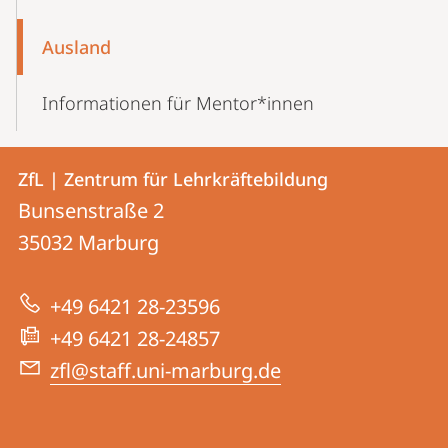
Ausland
Informationen für Mentor*innen
Kontakt
Kontaktinformationen
ZfL | Zentrum für Lehrkräftebildung
ZfL
und
Bunsenstraße 2
|
Informationen
35032
Marburg
Zentrum
zur
für
+49 6421 28-23596
Website
Lehrkräftebildung
+49 6421 28-24857
zfl@staff.uni-marburg.de