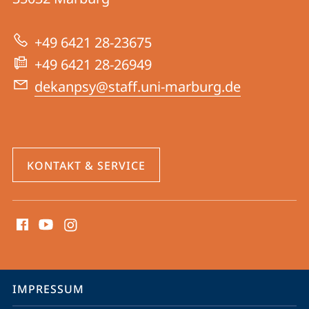
Informationen
|
zur
Psychologie
+49 6421 28-23675
Website
+49 6421 28-26949
dekanpsy@staff.uni-marburg.de
KONTAKT & SERVICE
Social
Media
Kontakte
Service-
IMPRESSUM
Navigation