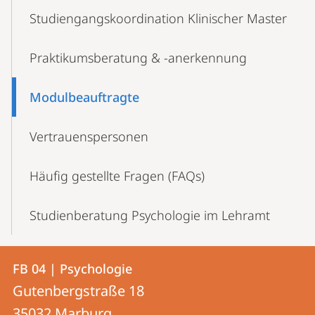
Studiengangskoordination Klinischer Master
Praktikumsberatung & -anerkennung
Modulbeauftragte
Vertrauenspersonen
Häufig gestellte Fragen (FAQs)
Studienberatung Psychologie im Lehramt
Kontakt
Kontaktinformationen
FB 04 | Psychologie
FB
und
Gutenbergstraße 18
04
35032
Marburg