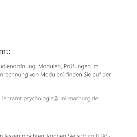
amt:
 Studienordnung, Modulen, Prüfungen im
Anrechnung von Modulen) finden Sie auf der
:
lehramt-psychologie@uni-marburg.de
en lassen möchten, können Sie sich
im ILIAS-