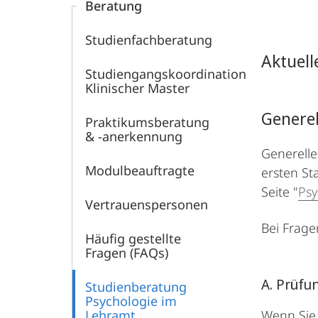
Beratung
Studienfachberatung
Aktuell
Studiengangskoordination
Klinischer Master
Generel
Praktikumsberatung
& -anerkennung
Generelle
Modulbeauftragte
ersten St
Seite "
Psy
Vertrauenspersonen
Bei Frage
Häufig gestellte
Fragen (FAQs)
A. Prüfu
Studienberatung
Psychologie im
Lehramt
Wenn Sie 