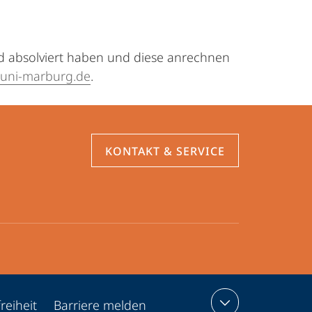
 absolviert haben und diese anrechnen
@uni-marburg.de
.
KONTAKT & SERVICE
reiheit
Barriere melden