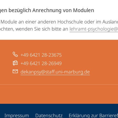
gen bezüglich Anrechnung von Modulen
 Module an einer anderen Hochschule oder im Ausland
chten, wenden Sie sich bitte an
lehramt-psychologie
+49 6421 28-23675
+49 6421 28-26949
dekanpsy@staff.uni-marburg.de
ppen
Impressum
Datenschutz
Erklärung zur Barrieref