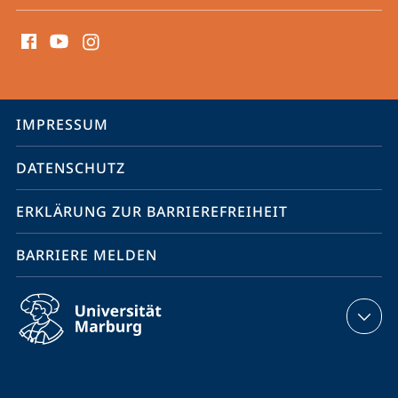
Social
Media
Kontakte
Service-
IMPRESSUM
Navigation
DATENSCHUTZ
ERKLÄRUNG ZUR BARRIEREFREIHEIT
BARRIERE MELDEN