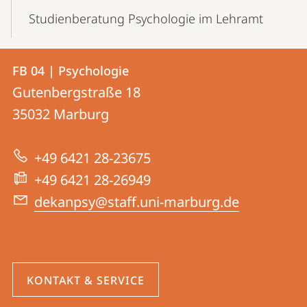
Studienberatung Psychologie im Lehramt
Kontakt
Kontaktinformationen
FB 04 | Psychologie
FB
und
Gutenbergstraße 18
04
Informationen
35032
Marburg
|
zur
Psychologie
+49 6421 28-23675
Website
+49 6421 28-26949
dekanpsy@staff.uni-marburg.de
KONTAKT & SERVICE