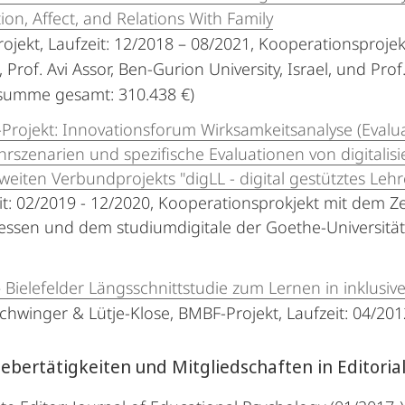
ion, Affect, and Relations With Family
ojekt, Laufzeit: 12/2018 – 08/2021, Kooperationsprojekt
 Prof. Avi Assor, Ben-Gurion University, Israel, und Pro
summe gesamt: 310.438 €)
ojekt: Innovationsforum Wirksamkeitsanalyse (Evaluat
rszenarien und spezifische Evaluationen von digitali
eiten Verbundprojekts "digLL - digital gestütztes Le
eit: 02/2019 - 12/2020, Kooperationsprokjekt mit dem 
hessen und dem studiumdigitale der Goethe-Universitä
– Bielefelder Längsschnittstudie zum Lernen in inklus
Schwinger & Lütje-Klose, BMBF-Projekt, Laufzeit: 04/2
bertätigkeiten und Mitgliedschaften in Editoria