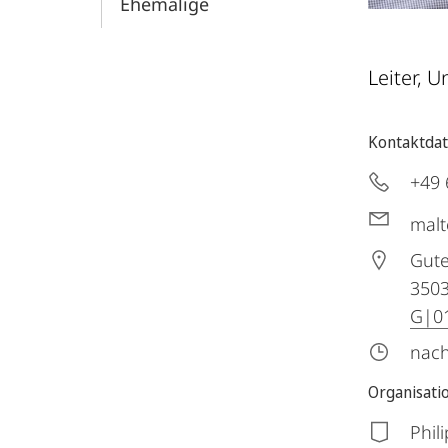
Ehemalige
Leiter, U
Kontaktda
+49 
malt
Gute
350
G|01
nach
Organisati
Phil