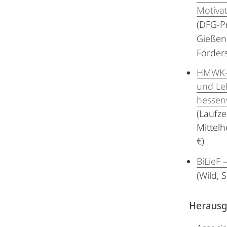
Motivat
(DFG-Pr
Gießen,
Förder
HMWK-Pr
und Leh
hessenw
(Laufz
Mittel
€)
BiLieF 
(Wild, 
Herausge