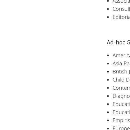
Associa
Consult
Editori
Ad-hoc G
Americ
Asia Pa
British
Child 
Contem
Diagno
Educat
Educat
Empiri
Europe