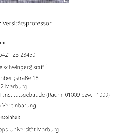
niversitätsprofessor
ten
6421 28-23450
1
e.schwinger@staff
nbergstraße 18
32
Marburg
 Institutsgebäude
(Raum: 01009 bzw. +1009)
 Vereinbarung
onseinheit
ipps-Universität Marburg