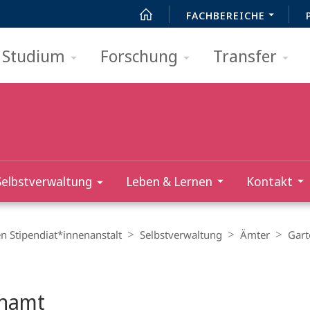
FACHBEREICHE
Studium
Forschung
Transfer
Selbst­verwaltung
Leben & Lernen
Kontakt
n Stipendiat*innenanstalt
Selbst­verwaltung
Ämter
Gar
t
enamt