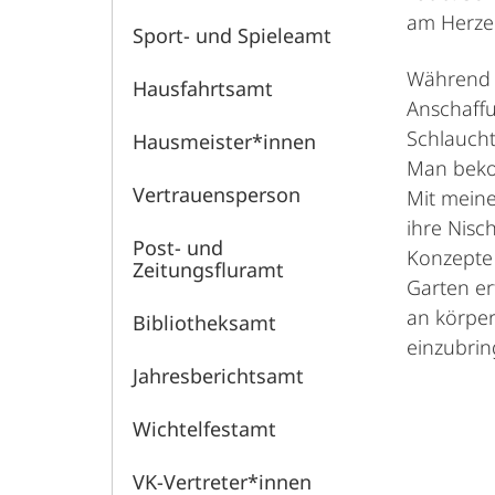
am Herzen
Sport- und Spieleamt
Während m
Hausfahrtsamt
Anschaffu
Schlaucht
Hausmeister*innen
Man bekom
Vertrauensperson
Mit meine
ihre Nisc
Post- und
Konzepte 
Zeitungsfluramt
Garten er
an körper
Bibliotheksamt
einzubri
Jahresberichtsamt
Wichtelfestamt
VK-Vertreter*innen