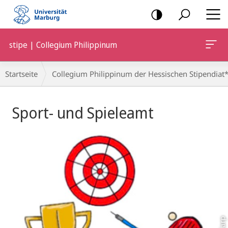
Mobile-
Navigation
stipe | Collegium Philippinum
Breadcrumb-
Startseite
Collegium Philippinum der Hessischen Stipendiat*
Navigation
Hauptinhalt
Sport- und Spieleamt