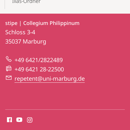
Ilias-Ordner
Kontakt
Kontaktinformationen
stipe | Collegium Philippinum
stipe
und
Schloss 3-4
|
Informationen
35037
Marburg
Collegium
zur
Philippinum
+49 6421/2822489
Website
+49 6421 28-22500
repetent@uni-marburg.de
Social
Media