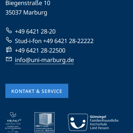
und
Biegenstraße 10
Universität
Informationen
35037
Marburg
Marburg
zur
+49 6421 28-20
Website
Stud-i-fon +49 6421 28-22222
+49 6421 28-22500
info@uni-marburg.de
KONTAKT & SERVICE
Mobile-
Service-
Navigation