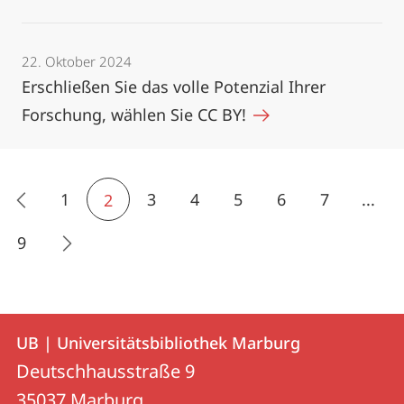
22. Oktober 2024
Erschließen Sie das volle Potenzial Ihrer
Forschung, wählen Sie CC BY!
1
3
4
5
6
7
...
2
9
Kontakt
Kontaktinformationen
UB | Universitätsbibliothek Marburg
UB
und
Deutschhausstraße 9
|
Informationen
35037
Marburg