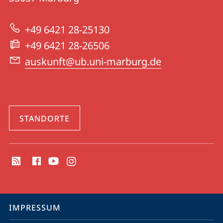
Universitätsbibliothek
zur
Marburg
+49 6421 28-25130
Website
+49 6421 28-26506
auskunft@ub.uni-marburg.de
STANDORTE
Social
Media
Kontakte
Service-
IMPRESSUM
Navigation