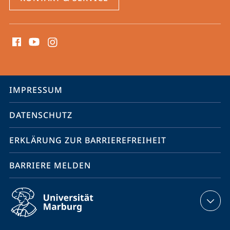
Social
Media
Kontakte
Service-
IMPRESSUM
Navigation
DATENSCHUTZ
ERKLÄRUNG ZUR BARRIEREFREIHEIT
BARRIERE MELDEN