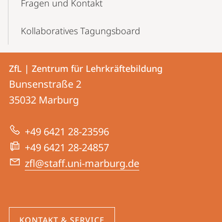
Fragen und Kontakt
Kollaboratives Tagungsboard
Kontakt
Kontaktinformationen
ZfL | Zentrum für Lehrkräftebildung
ZfL
und
Bunsenstraße 2
|
Informationen
35032
Marburg
Zentrum
zur
für
+49 6421 28-23596
Website
Lehrkräftebildung
+49 6421 28-24857
zfl@staff.uni-marburg.de
KONTAKT & SERVICE