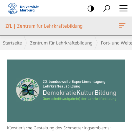
Mobile-
Navigation
ZfL | Zentrum für Lehrkräftebildung
Breadcrumb-
Startseite
Zentrum für Lehrkräftebildung
Fort- und Weit
Navigation
Hauptinhalt
Künstlerische Gestaltung des Schmetterlingsemblems: