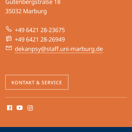
und
Gutenbergstraße 18
04
Informationen
35032
Marburg
|
zur
Psychologie
+49 6421 28-23675
Website
+49 6421 28-26949
dekanpsy@staff.uni-marburg.de
KONTAKT & SERVICE
Social
Media
Kontakte