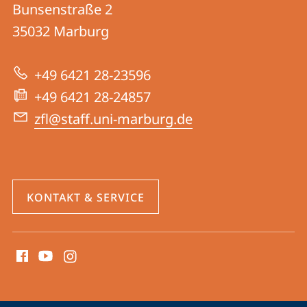
und
Bunsenstraße 2
|
Informationen
35032
Marburg
Zentrum
zur
für
+49 6421 28-23596
Website
Lehrkräftebildung
+49 6421 28-24857
zfl@staff.uni-marburg.de
KONTAKT & SERVICE
Social
Media
Kontakte