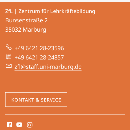
Kontakt
Kontaktinformationen
ZfL | Zentrum für Lehrkräftebildung
ZfL
und
Bunsenstraße 2
|
Informationen
35032
Marburg
Zentrum
zur
für
+49 6421 28-23596
Website
Lehrkräftebildung
+49 6421 28-24857
zfl@staff.uni-marburg.de
KONTAKT & SERVICE
Social
Media