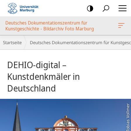
Mobile-
Navigation
Deutsches Dokumentationszentrum für
oto Marburg
Kunstgeschichte - Bildarchiv Foto Marburg
Breadcrumb-
Startseite
Deutsches Dokumentationszentrum für Kunstgesch
Navigation
Hauptinhalt
DEHIO-digital –
Kunstdenkmäler in
Deutschland