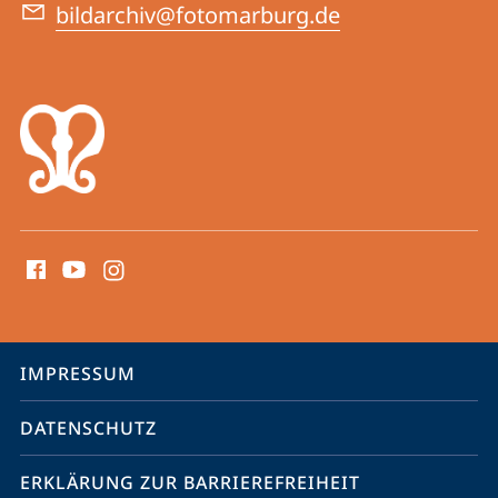
Foto
bildarchiv@fotomarburg.de
Marburg
Social
Media
Kontakte
Service-
IMPRESSUM
Navigation
DATENSCHUTZ
ERKLÄRUNG ZUR BARRIEREFREIHEIT