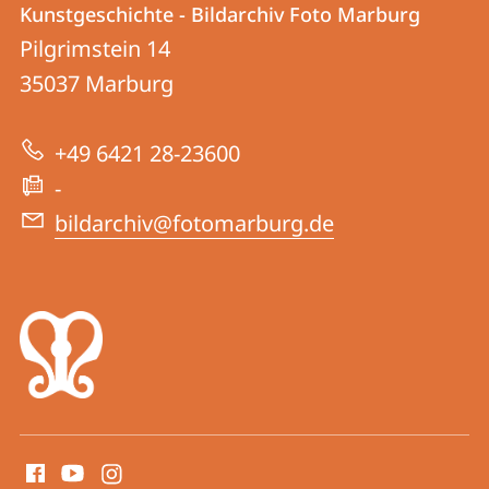
und
Kunstgeschichte - Bildarchiv Foto Marburg
Dokumentationszentrum
Informationen
Pilgrimstein 14
für
35037
Marburg
zur
Kunstgeschichte
Website
-
+49 6421 28-23600
Bildarchiv
-
Foto
bildarchiv@fotomarburg.de
Marburg
Social
Media