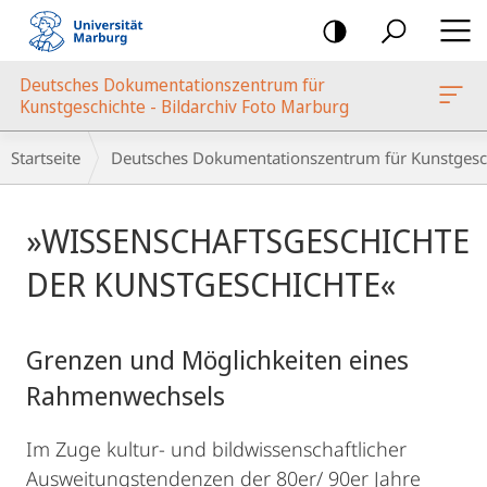
Mobile-
Navigation
Deutsches Dokumentationszentrum für
oto Marburg
Kunstgeschichte - Bildarchiv Foto Marburg
Breadcrumb-
Startseite
Deutsches Dokumentationszentrum für Kunstgesch
Navigation
Hauptinhalt
»WISSENSCHAFTSGESCHICHTE
DER KUNSTGESCHICHTE«
Grenzen und Möglichkeiten eines
Rahmenwechsels
Im Zuge kultur- und bildwissenschaftlicher
Ausweitungstendenzen der 80er/ 90er Jahre