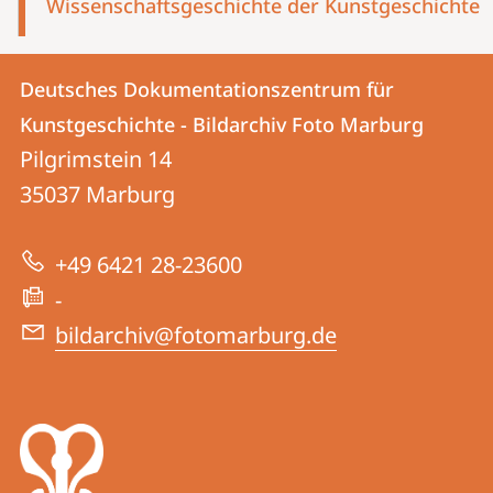
Wissenschaftsgeschichte der Kunstgeschichte
Kontakt
Kontaktinformationen
Deutsches Dokumentationszentrum für
Deutsches
und
Kunstgeschichte - Bildarchiv Foto Marburg
Dokumentationszentrum
Informationen
Pilgrimstein 14
für
35037
Marburg
zur
Kunstgeschichte
Website
-
+49 6421 28-23600
Bildarchiv
-
Foto
bildarchiv@fotomarburg.de
Marburg