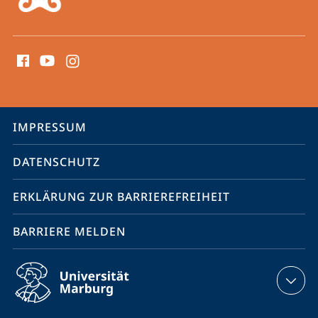
Social
Media
Kontakte
Service-
IMPRESSUM
Navigation
DATENSCHUTZ
ERKLÄRUNG ZUR BARRIEREFREIHEIT
BARRIERE MELDEN