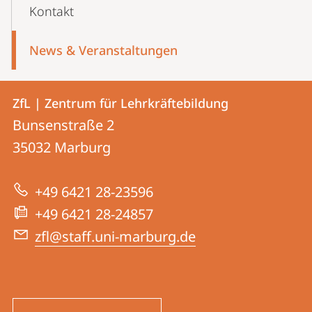
Kontakt
News & Veranstaltungen
Kontakt
Kontaktinformationen
ZfL | Zentrum für Lehrkräftebildung
ZfL
und
Bunsenstraße 2
|
Informationen
35032
Marburg
Zentrum
zur
für
+49 6421 28-23596
Website
Lehrkräftebildung
+49 6421 28-24857
zfl@staff.uni-marburg.de