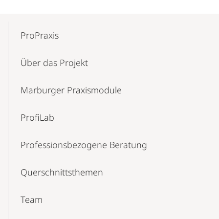
Mobile-
Content-
ProPraxis
Navigation
Über das Projekt
Marburger Praxis­module
ProfiLab
Professionsbe­zogene Beratung
Querschnitts­themen
Team