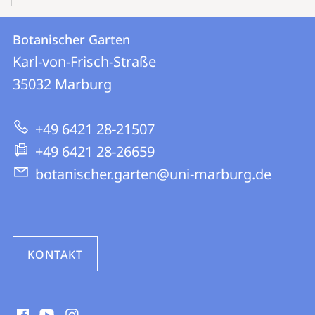
Kontakt
Kontaktinformationen
Botanischer Garten
Botanischer
und
Karl-von-Frisch-Straße
Garten
Informationen
35032
Marburg
zur
+49 6421 28-21507
Website
+49 6421 28-26659
botanischer.garten@uni-marburg.de
KONTAKT
Social