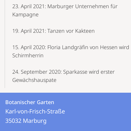
23. April 2021: Marburger Unternehmen für
Kampagne
19. April 2021: Tanzen vor Kakteen
15. April 2020: Floria Landgräfin von Hessen wird
Schirmherrin
24. September 2020: Sparkasse wird erster
Gewächshauspate
Kontakt
Kontaktinformationen
Botanischer Garten
Botanischer
und
Karl-von-Frisch-Straße
Garten
Informationen
35032
Marburg