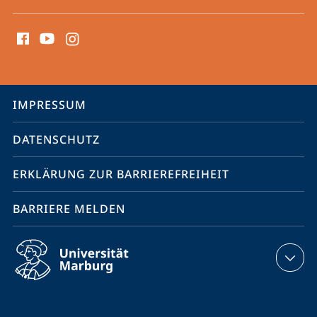
Social
Media
Kontakte
Service-
IMPRESSUM
Navigation
DATENSCHUTZ
ERKLÄRUNG ZUR BARRIEREFREIHEIT
BARRIERE MELDEN