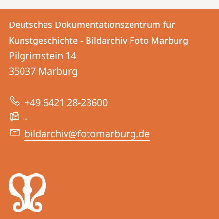
Kontakt
Kontaktinformationen
Deutsches Dokumentationszentrum für
Deutsches
und
Kunstgeschichte - Bildarchiv Foto Marburg
Dokumentationszentrum
Informationen
Pilgrimstein 14
für
35037
Marburg
zur
Kunstgeschichte
Website
-
+49 6421 28-23600
Bildarchiv
-
Foto
bildarchiv@fotomarburg.de
Marburg