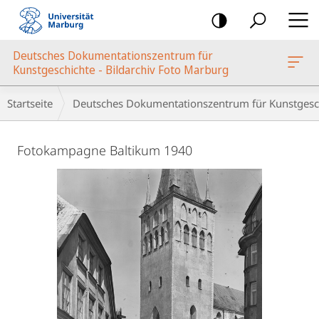
Mobile-
Navigation
Deutsches Dokumentationszentrum für
oto Marburg
Kunstgeschichte - Bildarchiv Foto Marburg
Breadcrumb-
Startseite
Deutsches Dokumentationszentrum für Kunstgesch
Navigation
Hauptinhalt
Fotokampagne Baltikum 1940