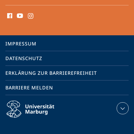
Social
Media
Kontakte
Service-
IMPRESSUM
Navigation
DATENSCHUTZ
ERKLÄRUNG ZUR BARRIEREFREIHEIT
BARRIERE MELDEN