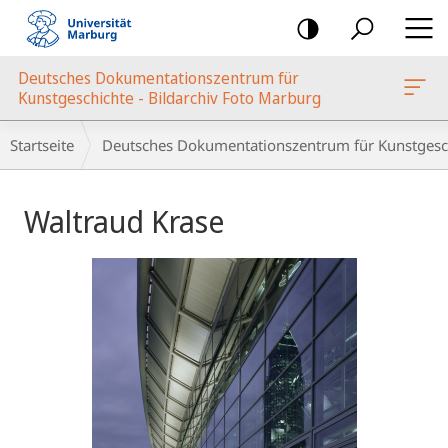
Mobile-
Navigation
Deutsches Dokumentationszentrum für
oto Marburg
Kunstgeschichte - Bildarchiv Foto Marburg
Breadcrumb-
Startseite
Deutsches Dokumentationszentrum für Kunstgesch
Navigation
Hauptinhalt
Waltraud Krase