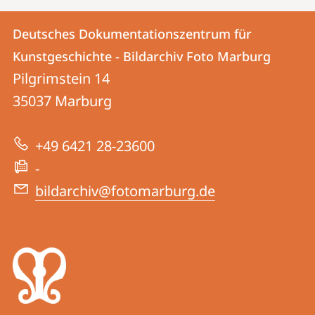
Kontakt
Kontaktinformationen
Deutsches Dokumentationszentrum für
Deutsches
und
Kunstgeschichte - Bildarchiv Foto Marburg
Dokumentationszentrum
Informationen
Pilgrimstein 14
für
35037
Marburg
zur
Kunstgeschichte
Website
-
+49 6421 28-23600
Bildarchiv
-
Foto
bildarchiv@fotomarburg.de
Marburg