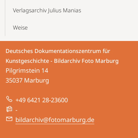
Verlagsarchiv Julius Manias
Weise
Kontakt
Kontaktinformationen
Deutsches Dokumentationszentrum für
Deutsches
und
Kunstgeschichte - Bildarchiv Foto Marburg
Dokumentationszentrum
Informationen
Pilgrimstein 14
für
35037
Marburg
zur
Kunstgeschichte
Website
-
+49 6421 28-23600
Bildarchiv
-
Foto
bildarchiv@fotomarburg.de
Marburg