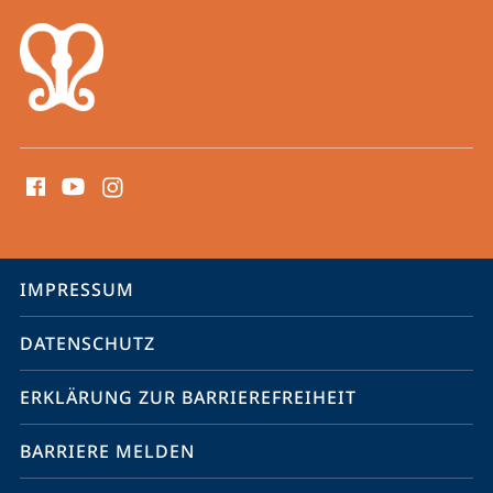
Social
Media
Kontakte
Service-
IMPRESSUM
Navigation
DATENSCHUTZ
ERKLÄRUNG ZUR BARRIEREFREIHEIT
BARRIERE MELDEN