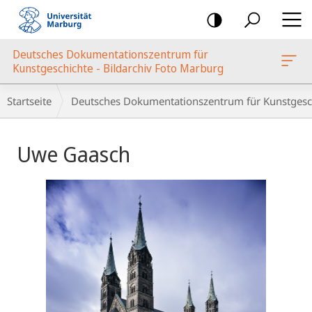
Mobile-
Navigation
Deutsches Dokumentationszentrum für
oto Marburg
Kunstgeschichte - Bildarchiv Foto Marburg
Breadcrumb-
Startseite
Deutsches Dokumentationszentrum für Kunstgesch
Navigation
Hauptinhalt
Uwe Gaasch