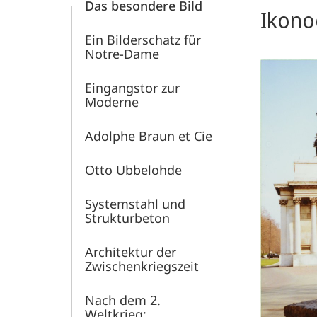
Das besondere Bild
Kunstgeschichte
Ikono
Ein Bilderschatz für
-
Notre-Dame
Bildarchiv
Eingangstor zur
Moderne
Foto
Adolphe Braun et Cie
Marburg
Otto Ubbelohde
Systemstahl und
Strukturbeton
Architektur der
Zwischenkriegszeit
Nach dem 2.
Weltkrieg: