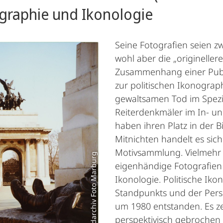
graphie und Ikonologie
Seine Fotografien seien zw
wohl aber die „origineller
Zusammenhang einer Publi
zur politischen Ikonogra
gewaltsamen Tod im Spezi
Reiterdenkmäler im In- u
haben ihren Platz in der 
Mitnichten handelt es sic
Motivsammlung. Vielmehr 
© Bildarchiv Foto Marburg
eigenhändige Fotografien d
Ikonologie. Politische Iko
Standpunkts und der Persp
um 1980 entstanden. Es ze
perspektivisch gebrochen