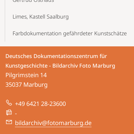
Limes, Kastell Saalburg
Farbdokumentation gefährdeter Kunstschätze
Kontakt
Kontaktinformationen
Deutsches Dokumentationszentrum für
Deutsches
und
Kunstgeschichte - Bildarchiv Foto Marburg
Dokumentationszentrum
Informationen
Pilgrimstein 14
für
35037
Marburg
zur
Kunstgeschichte
Website
-
+49 6421 28-23600
Bildarchiv
-
Foto
bildarchiv@fotomarburg.de
Marburg