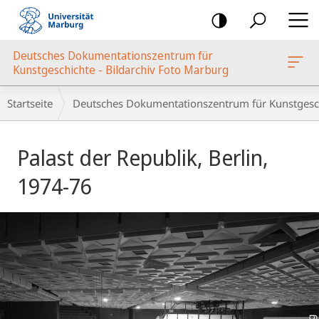
Mobile-
Navigation
Deutsches Dokumentationszentrum für
oto Marburg
Kunstgeschichte - Bildarchiv Foto Marburg
Breadcrumb-
Startseite
Deutsches Dokumentationszentrum für Kunstgesch
Navigation
Hauptinhalt
Palast der Republik, Berlin,
1974-76