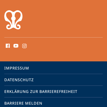
Social
Media
Kontakte
Service-
IMPRESSUM
Navigation
DATENSCHUTZ
ERKLÄRUNG ZUR BARRIEREFREIHEIT
BARRIERE MELDEN